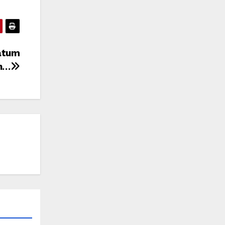
matum
an…