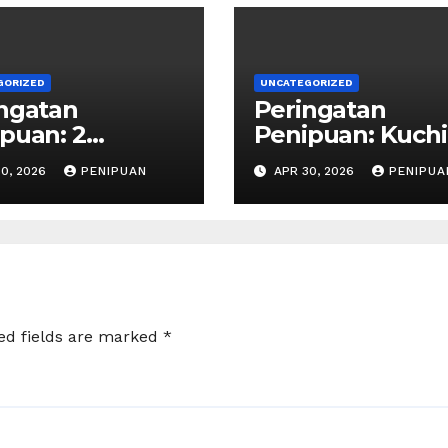
GORIZED
UNCATEGORIZED
ngatan
Peringatan
puan: 2
Penipuan: Kuch
ysians nabbed
man swindled o
0, 2026
PENIPUAN
APR 30, 2026
PENIPUA
ingapore over
RM415,000 in Ha
 to govt official
permits, hotel 
rsona | 2026
| Borneo | 2026
ed fields are marked
*