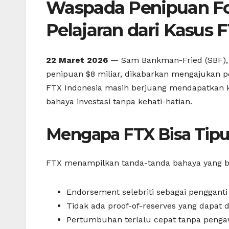
Waspada Penipuan Fo
Pelajaran dari Kasus
22 Maret 2026
— Sam Bankman-Fried (SBF), 
penipuan $8 miliar, dikabarkan mengajukan
FTX Indonesia masih berjuang mendapatkan ke
bahaya investasi tanpa kehati-hatian.
Mengapa FTX Bisa Tipu
FTX menampilkan tanda-tanda bahaya yang bis
Endorsement selebriti sebagai pengganti
Tidak ada proof-of-reserves yang dapat di
Pertumbuhan terlalu cepat tanpa peng