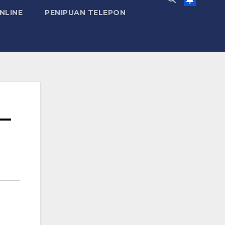
NLINE
PENIPUAN TELEPON
—