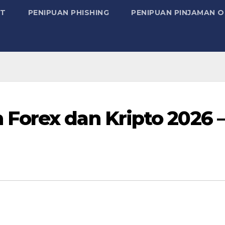
IT
PENIPUAN PHISHING
PENIPUAN PINJAMAN O
Forex dan Kripto 2026 