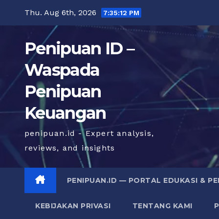
Skip
Thu. Aug 6th, 2026
7:35:13 PM
to
content
Penipuan ID –
Waspada
Penipuan
Keuangan
penipuan.id - Expert analysis,
reviews, and insights
PENIPUAN.ID — PORTAL EDUKASI & P
KEBIJAKAN PRIVASI
TENTANG KAMI
P