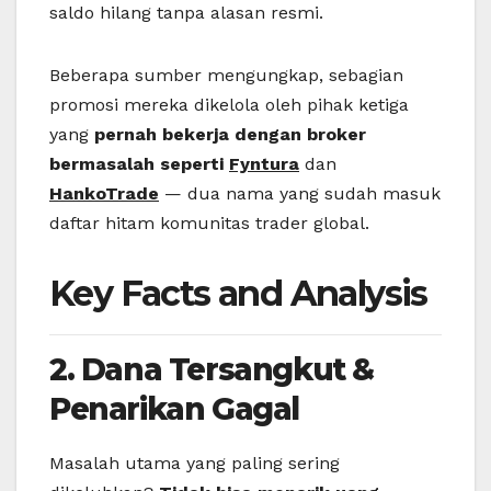
saldo hilang tanpa alasan resmi.
Beberapa sumber mengungkap, sebagian
promosi mereka dikelola oleh pihak ketiga
yang
pernah bekerja dengan broker
bermasalah seperti
Fyntura
dan
HankoTrade
— dua nama yang sudah masuk
daftar hitam komunitas trader global.
Key Facts and Analysis
2. Dana Tersangkut &
Penarikan Gagal
Masalah utama yang paling sering