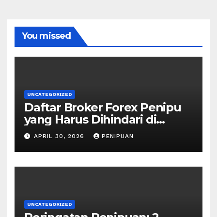
You missed
UNCATEGORIZED
Daftar Broker Forex Penipu
yang Harus Dihindari di
Indonesia 2026
APRIL 30, 2026
PENIPUAN
UNCATEGORIZED