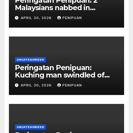
Peringatan Penipuan: 2
Malaysians nabbed in
Singapore over links to govt
APRIL 30, 2026
PENIPUAN
official impersona | 2026
UNCATEGORIZED
Peringatan Penipuan:
Kuching man swindled of
RM415,000 in Haj permits,
APRIL 30, 2026
PENIPUAN
hotel scam | Borneo | 2026
UNCATEGORIZED