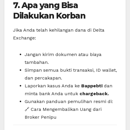
7. Apa yang Bisa
Dilakukan Korban
Jika Anda telah kehilangan dana di Delta
Exchange:
Jangan kirim dokumen atau biaya
tambahan.
Simpan semua bukti transaksi, ID wallet,
dan percakapan.
Laporkan kasus Anda ke
Bappebti
dan
minta bank Anda untuk
chargeback.
Gunakan panduan pemulihan resmi di:
🔗
Cara Mengembalikan Uang dari
Broker Penipu