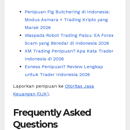
Penipuan Pig Butchering di Indonesia:
Modus Asmara + Trading Kripto yang
Marak 2026
Waspada Robot Trading Palsu: EA Forex
Scam yang Beredar di Indonesia 2026
XM Trading Penipuan? Apa Kata Trader
Indonesia di 2026
Exness Penipuan? Review Lengkap
untuk Trader Indonesia 2026
Laporkan penipuan ke
Otoritas Jasa
Keuangan (OJK)
.
Frequently Asked
Questions