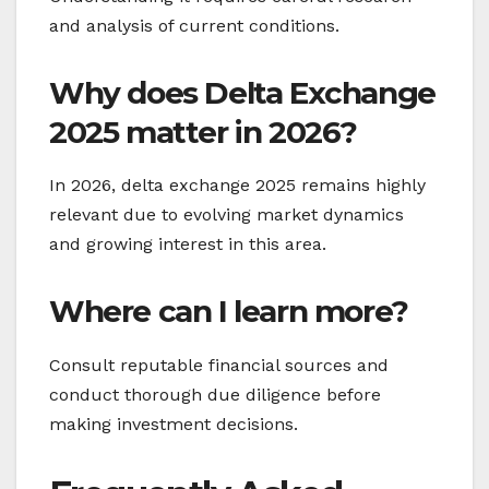
and analysis of current conditions.
Why does Delta Exchange
2025 matter in 2026?
In 2026, delta exchange 2025 remains highly
relevant due to evolving market dynamics
and growing interest in this area.
Where can I learn more?
Consult reputable financial sources and
conduct thorough due diligence before
making investment decisions.