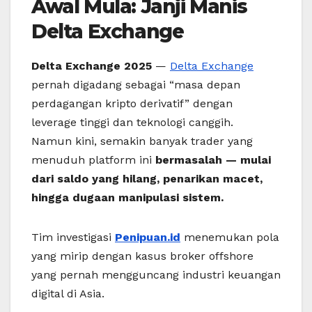
Awal Mula: Janji Manis
Delta Exchange
Delta Exchange 2025
—
Delta Exchange
pernah digadang sebagai “masa depan
perdagangan kripto derivatif” dengan
leverage tinggi dan teknologi canggih.
Namun kini, semakin banyak trader yang
menuduh platform ini
bermasalah — mulai
dari saldo yang hilang, penarikan macet,
hingga dugaan manipulasi sistem.
Tim investigasi
Penipuan.id
menemukan pola
yang mirip dengan kasus broker offshore
yang pernah mengguncang industri keuangan
digital di Asia.