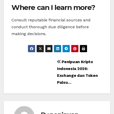
Where can I learn more?
Consult reputable financial sources and
conduct thorough due diligence before
making decisions.
Post
Penipuan Kripto
Indonesia 2026:
navigation
Exchange dan Token
Palsu…