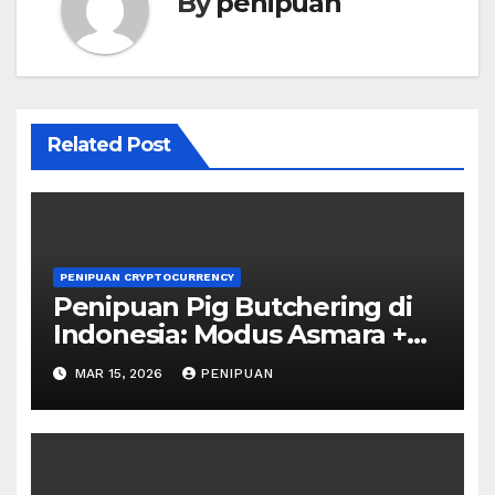
By
penipuan
Related Post
PENIPUAN CRYPTOCURRENCY
Penipuan Pig Butchering di
Indonesia: Modus Asmara +…
MAR 15, 2026
PENIPUAN