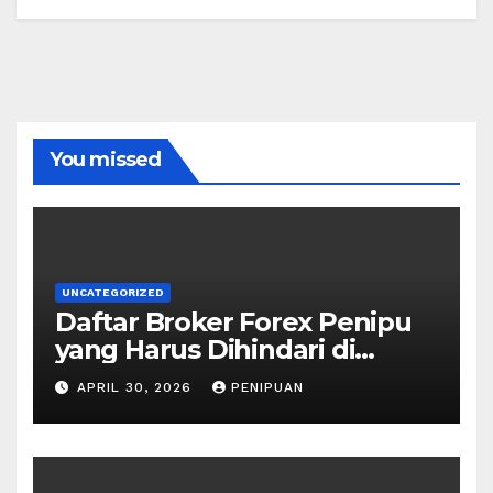
You missed
UNCATEGORIZED
Daftar Broker Forex Penipu
yang Harus Dihindari di
Indonesia 2026
APRIL 30, 2026
PENIPUAN