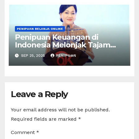
PENIPUAN BELANJA ONLINE
Penipuan Keuangan di
Indonesia Melonjak Tajam
225 Ribu…
SEP 25, 2025
PENIPUAN
Leave a Reply
Your email address will not be published.
Required fields are marked
*
Comment
*