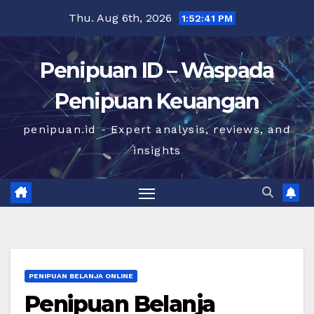
Skip
Thu. Aug 6th, 2026
1:52:42 PM
to
content
Penipuan ID – Waspada
Penipuan Keuangan
penipuan.id - Expert analysis, reviews, and
insights
PENIPUAN BELANJA ONLINE
Penipuan Belanja