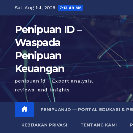
Skip
Sat. Aug 1st, 2026
7:13:51 AM
to
content
Penipuan ID –
Waspada
Penipuan
Keuangan
penipuan.id - Expert analysis,
reviews, and insights
PENIPUAN.ID — PORTAL EDUKASI & P
KEBIJAKAN PRIVASI
TENTANG KAMI
P