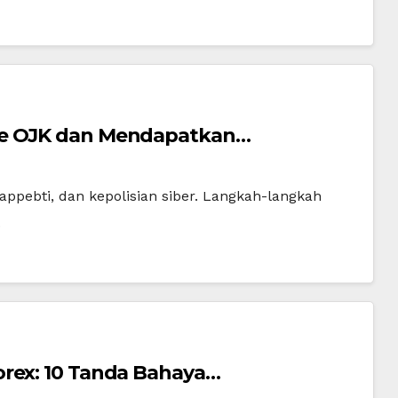
ke OJK dan Mendapatkan…
ppebti, dan kepolisian siber. Langkah-langkah
.
orex: 10 Tanda Bahaya…