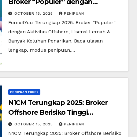
Broker “Populer” dengan…
OCTOBER 15, 2025
PENIPUAN
Forex4You Terungkap 2025: Broker “Populer”
dengan Aktivitas Offshore, Lisensi Lemah &
Banyak Keluhan Penarikan. Baca ulasan
lengkap, modus penipuan,...
PENIPUAN FOREX
N1CM Terungkap 2025: Broker
Offshore Berisiko Tinggi…
OCTOBER 15, 2025
PENIPUAN
N1CM Terungkap 2025: Broker Offshore Berisiko