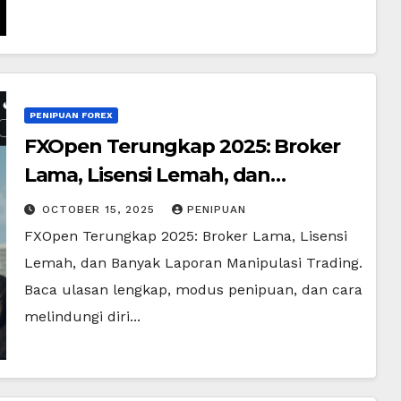
PENIPUAN FOREX
FXOpen Terungkap 2025: Broker
Lama, Lisensi Lemah, dan…
OCTOBER 15, 2025
PENIPUAN
FXOpen Terungkap 2025: Broker Lama, Lisensi
Lemah, dan Banyak Laporan Manipulasi Trading.
Baca ulasan lengkap, modus penipuan, dan cara
melindungi diri...