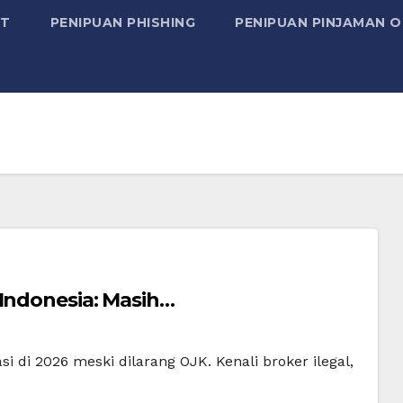
IT
PENIPUAN PHISHING
PENIPUAN PINJAMAN O
 Indonesia: Masih…
i di 2026 meski dilarang OJK. Kenali broker ilegal,