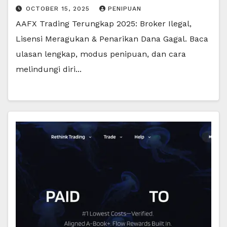
OCTOBER 15, 2025
PENIPUAN
AAFX Trading Terungkap 2025: Broker Ilegal,
Lisensi Meragukan & Penarikan Dana Gagal. Baca
ulasan lengkap, modus penipuan, dan cara
melindungi diri...