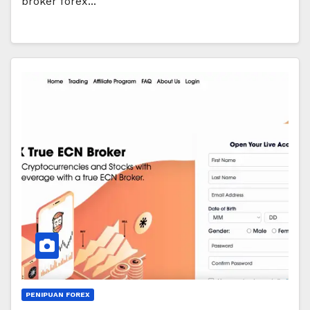
broker forex...
PENIPUAN FOREX