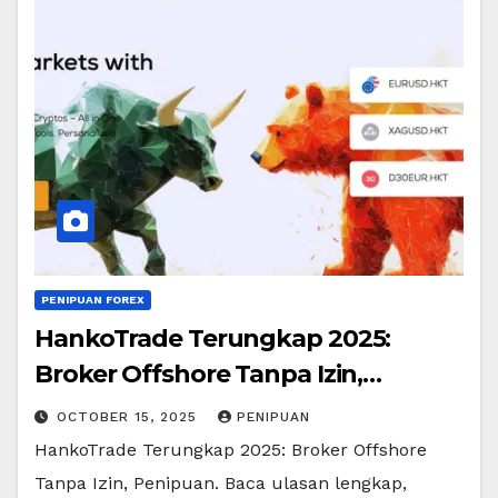
PENIPUAN FOREX
HankoTrade Terungkap 2025:
Broker Offshore Tanpa Izin,…
OCTOBER 15, 2025
PENIPUAN
HankoTrade Terungkap 2025: Broker Offshore
Tanpa Izin, Penipuan. Baca ulasan lengkap,