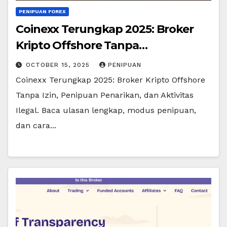
PENIPUAN FOREX
Coinexx Terungkap 2025: Broker
Kripto Offshore Tanpa…
OCTOBER 15, 2025
PENIPUAN
Coinexx Terungkap 2025: Broker Kripto Offshore
Tanpa Izin, Penipuan Penarikan, dan Aktivitas
Ilegal. Baca ulasan lengkap, modus penipuan,
dan cara...