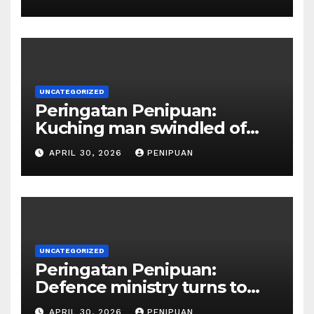
official impersona | 2026
UNCATEGORIZED
Peringatan Penipuan:
Kuching man swindled of
RM415,000 in Haj permits,
APRIL 30, 2026
PENIPUAN
hotel scam | Borneo | 2026
UNCATEGORIZED
Peringatan Penipuan:
Defence ministry turns to
social media, influencers to
APRIL 30, 2026
PENIPUAN