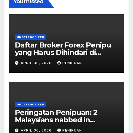
You missed
UNCATEGORIZED
Daftar Broker Forex Penipu
yang Harus Dihindari di
Indonesia 2026
APRIL 30, 2026
PENIPUAN
UNCATEGORIZED
Peringatan Penipuan: 2
Malaysians nabbed in
Singapore over links to govt
APRIL 30, 2026
PENIPUAN