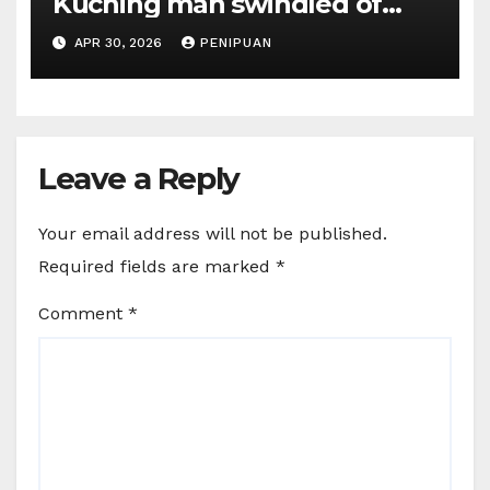
Kuching man swindled of
RM415,000 in Haj permits,
APR 30, 2026
PENIPUAN
hotel scam | Borneo | 2026
Leave a Reply
Your email address will not be published.
Required fields are marked
*
Comment
*