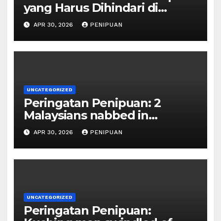
yang Harus Dihindari di
Indonesia 2026
APR 30, 2026
PENIPUAN
UNCATEGORIZED
Peringatan Penipuan: 2
Malaysians nabbed in
Singapore over links to govt
APR 30, 2026
PENIPUAN
official impersona | 2026
UNCATEGORIZED
Peringatan Penipuan: