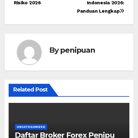
navigation
Risiko 2026
Indonesia 2026:
Panduan Lengkap
By
penipuan
Related Post
UNCATEGORIZED
Daftar Broker Forex Penipu