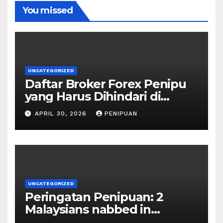
You missed
UNCATEGORIZED
Daftar Broker Forex Penipu
yang Harus Dihindari di
Indonesia 2026
APRIL 30, 2026
PENIPUAN
UNCATEGORIZED
Peringatan Penipuan: 2
Malaysians nabbed in
Singapore over links to govt