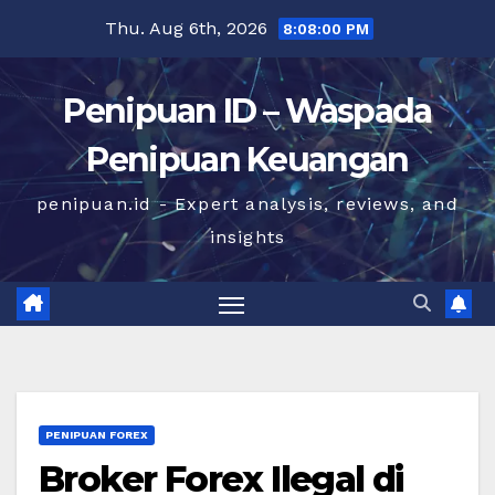
Skip
Thu. Aug 6th, 2026
8:08:01 PM
to
content
Penipuan ID – Waspada
Penipuan Keuangan
penipuan.id - Expert analysis, reviews, and
insights
PENIPUAN FOREX
Broker Forex Ilegal di