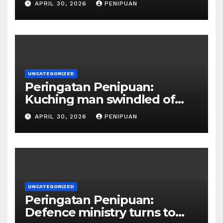
APRIL 30, 2026
PENIPUAN
official impersona | 2026
UNCATEGORIZED
Peringatan Penipuan:
Kuching man swindled of
RM415,000 in Haj permits,
APRIL 30, 2026
PENIPUAN
hotel scam | Borneo | 2026
UNCATEGORIZED
Peringatan Penipuan:
Defence ministry turns to