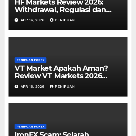
HF Markets Review 2026:
Withdrawal, Regulasi dan
Keamanan untuk Trader
APR 16, 2026
PENIPUAN
Indonesia
PENIPUAN FOREX
VT Market Apakah Aman?
Review VT Markets 2026
untuk Trader Indonesia
APR 16, 2026
PENIPUAN
PENIPUAN FOREX
IronFX Scam: Sejarah