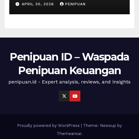
social media, influencers to
APRIL 30, 2026
PENIPUAN
draw youths | 2026
Penipuan ID – Waspada
Penipuan Keuangan
penipuan.id - Expert analysis, reviews, and insights
Proudly powered by WordPress
|
Theme: Newsup by
Themeansar
.